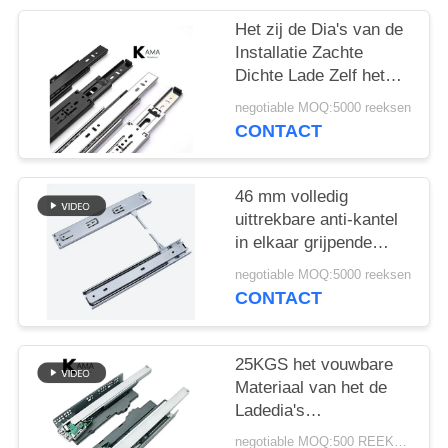
Het zij de Dia's van de
Installatie Zachte
Dichte Lade Zelf het
Sluiten 25000 Keer
negotiable MOQ:5000 reeksen
Cirkelen
CONTACT
46 mm volledig
uittrekbare anti-kantel
in elkaar grijpende
kogellager ladegeleider
negotiable MOQ:5000 reeksen
CONTACT
25KGS het vouwbare
Materiaal van het de
Ladedia's
Gegalvaniseerde Staal
negotiable MOQ:500 REEKSEN/GROOTTE/KLEUR