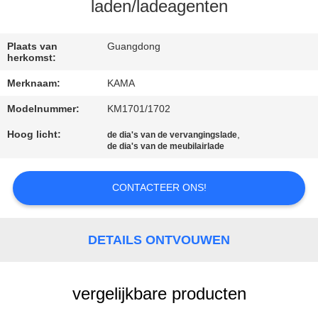
CONTACTEER
laden/ladeagenten
ONS
Plaats van
Guangdong
herkomst:
VERZOEK
Merknaam:
KAMA
OM
Modelnummer:
KM1701/1702
EEN
Hoog licht:
,
de dia's van de vervangingslade
CITAAT
de dia's van de meubilairlade
SITEMAP
CONTACTEER ONS!
PRIVACY
DETAILS ONTVOUWEN
POLICY
vergelijkbare producten