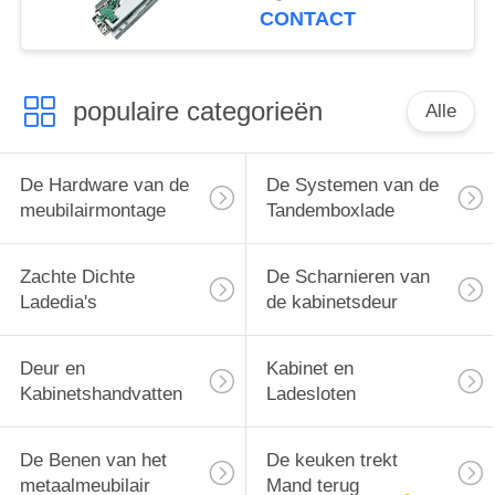
van KAMA Zachte
CONTACT
Dichte
populaire categorieën
Alle
De Hardware van de
De Systemen van de
meubilairmontage
Tandemboxlade
Zachte Dichte
De Scharnieren van
Ladedia's
de kabinetsdeur
Deur en
Kabinet en
Kabinetshandvatten
Ladesloten
De Benen van het
De keuken trekt
metaalmeubilair
Mand terug