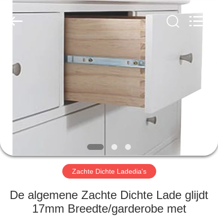
INTERNATIONAL
INDUSTRY
LIMITED.
All
Rights
Reserved.
Developed
by
HUIS
ECER
PRODUCTEN
ONGEVEER
ONS
FABRIEKSREIS
Zachte Dichte Ladedia's
KWALITEITSCONTROLE
De algemene Zachte Dichte Lade glijdt
17mm Breedte/garderobe met