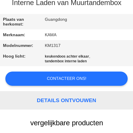
CONTACTEER
Interne Laden van Muurtandembox
ONS
Plaats van
Guangdong
herkomst:
VERZOEK
Merknaam:
KAMA
OM
Modelnummer:
KM1317
EEN
Hoog licht:
,
keukendoos achter elkaar
CITAAT
tandembox interne laden
SITEMAP
CONTACTEER ONS!
PRIVACY
DETAILS ONTVOUWEN
POLICY
vergelijkbare producten