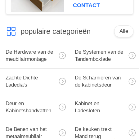
Keukenlade Slank
CONTACT
zonder Licht
populaire categorieën
Alle
De Hardware van de
De Systemen van de
meubilairmontage
Tandemboxlade
Zachte Dichte
De Scharnieren van
Ladedia's
de kabinetsdeur
Deur en
Kabinet en
Kabinetshandvatten
Ladesloten
De Benen van het
De keuken trekt
metaalmeubilair
Mand terug