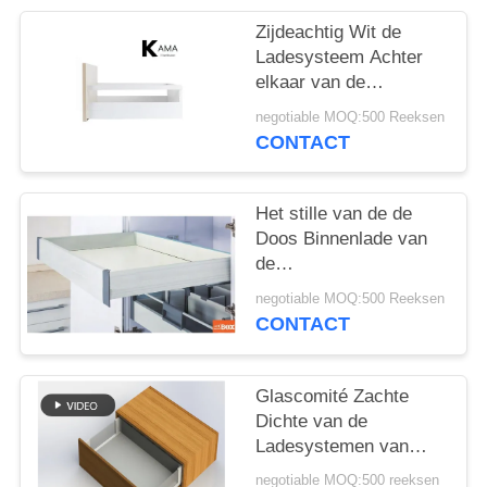
Zijdeachtig Wit de
Ladesysteem Achter
elkaar van de
Kleurendoos met
negotiable MOQ:500 Reeksen
Vierkante bar en
CONTACT
Zachte Sluitende Dia
voor Keukenkast
Het stille van de de
Doos Binnenlade van
de
Bevochtigingskeuken
negotiable MOQ:500 Reeksen
het Meubilairhardware
CONTACT
Zachte Sluiten Achter
elkaar
Glascomité Zachte
Dichte van de
Ladesystemen van
Tandembox de
negotiable MOQ:500 reeksen