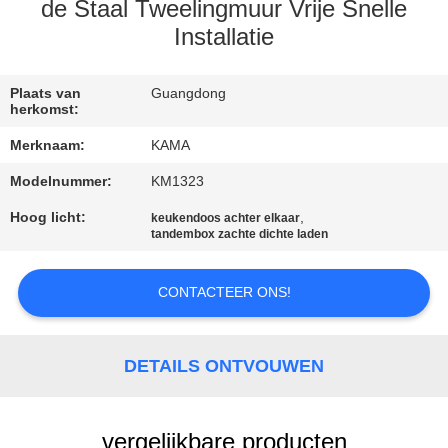
CONTACTEER
de Staal Tweelingmuur Vrije Snelle
ONS
Installatie
VERZOEK
Plaats van
Guangdong
herkomst:
OM
Merknaam:
KAMA
EEN
Modelnummer:
KM1323
CITAAT
Hoog licht:
,
keukendoos achter elkaar
tandembox zachte dichte laden
SITEMAP
CONTACTEER ONS!
PRIVACY
POLICY
DETAILS ONTVOUWEN
vergelijkbare producten