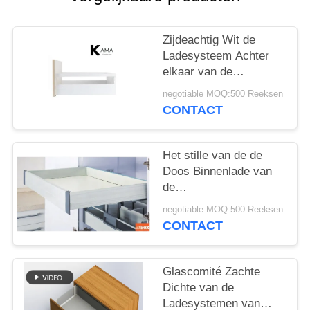
Zijdeachtig Wit de
Ladesysteem Achter
elkaar van de
Kleurendoos met
negotiable MOQ:500 Reeksen
Vierkante bar en
CONTACT
Zachte Sluitende Dia
voor Keukenkast
Het stille van de de
Doos Binnenlade van
de
Bevochtigingskeuken
negotiable MOQ:500 Reeksen
het Meubilairhardware
CONTACT
Zachte Sluiten Achter
elkaar
Glascomité Zachte
Dichte van de
Ladesystemen van