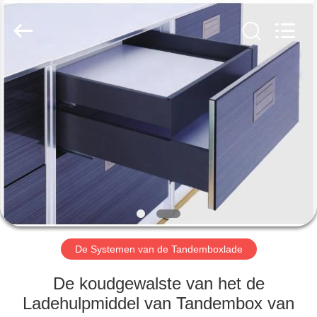
INDUSTRY
LIMITED.
All
Rights
Reserved.
Developed
by
ECER
HUIS
PRODUCTEN
ONGEVEER
ONS
FABRIEKSREIS
De Systemen van de Tandemboxlade
KWALITEITSCONTROLE
De koudgewalste van het de
Ladehulpmiddel van Tandembox van