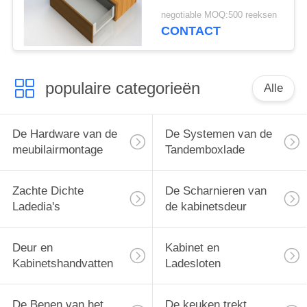
Tandembox de
negotiable MOQ:500 reeksen
Keukenlade Slank
CONTACT
zonder Licht
populaire categorieën
Alle
De Hardware van de
De Systemen van de
meubilairmontage
Tandemboxlade
Zachte Dichte
De Scharnieren van
Ladedia's
de kabinetsdeur
Deur en
Kabinet en
Kabinetshandvatten
Ladesloten
De Benen van het
De keuken trekt