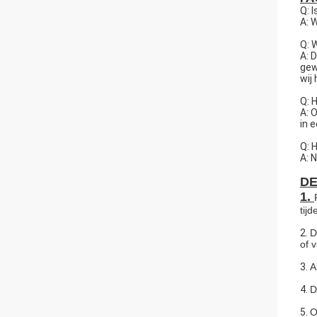
Q: 
A: 
Q: 
A: 
gew
wij
Q: 
A: 
in 
Q: 
A: 
DE
1.
tij
2.
D
of 
3.
A
4.
D
5.
O