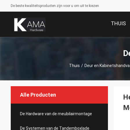
De beste kwaliteitsproducten zijn voor u om uit te kiezen
THUIS
D
Thuis
/
Deur en Kabinetshandva
Alle Producten
He
Me
De Hardware van de meubilairmontage
De Systemen van de Tandemboxlade