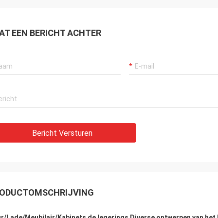
rios años, van hemostenido van
Consideramos que S, co
hora muy buenaexperiencia
varios años van hemose
en ellos, servicio muy profesional y
buen envios Engelse tie
AT EEN BERICHT ACHTER
cías DE buena calidad. Van
buena calidad y. Contin
vos Gr van de V.N. gran
bedriegt Engelse Gr futu
carnos directamente Engelse
cooperación.
l poder
Bericht Versturen
ODUCTOMSCHRIJVING
r/Lade/Meubilair/Kabinets de legerings Diverse ontwerpen van he