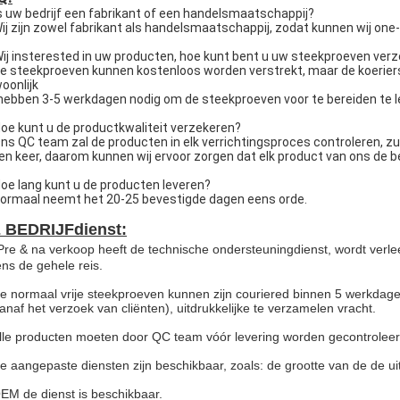
Is uw bedrijf een fabrikant of een handelsmaatschappij?
Wij zijn zowel fabrikant als handelsmaatschappij, zodat kunnen wij one
Wij insterested in uw producten, hoe kunt bent u uw steekproeven ver
De steekproeven kunnen kostenloos worden verstrekt, maar de koerier
oonlijk
 hebben 3-5 werkdagen nodig om de steekproeven voor te bereiden te l
Hoe kunt u de productkwaliteit verzekeren?
Ons QC team zal de producten in elk verrichtingsproces controleren, z
een keer, daarom kunnen wij ervoor zorgen dat elk product van ons de bes
Hoe lang kunt u de producten leveren?
Normaal neemt het 20-25 bevestigde dagen eens orde.
 BEDRIJFdienst:
Pre & na verkoop heeft de technische ondersteuningdienst, wordt verle
dens de gehele reis.
e normaal vrije steekproeven kunnen zijn couriered binnen 5 werkdage
vanaf het verzoek van cliënten), uitdrukkelijke te verzamelen vracht.
lle producten moeten door QC team vóór levering worden gecontroleerd 
e aangepaste diensten zijn beschikbaar, zoals: de grootte van de de uit
EM de dienst is beschikbaar.