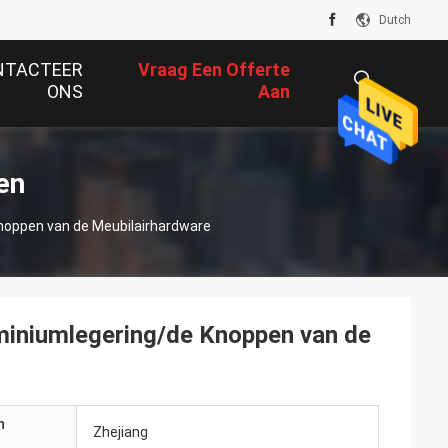
Dutch
NTACTEER
Vraag Een Offerte
ONS
Aan
描
en
noppen van de Meubilairhardware
述
miniumlegering/de Knoppen van de
n
Zhejiang