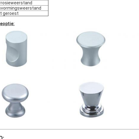
rosieweerstand
svormingsweerstand
t geroest
eoptie:
Q: