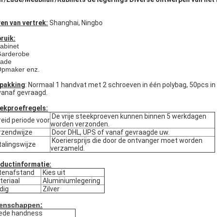
en van vertrek:
Shanghai, Ningbo
ruik:
abinet
Garderobe
Lade
Opmaker enz.
pakking
: Normaal 1 handvat met 2 schroeven in één polybag, 50pcs i
vanaf gevraagd.
ekproefregels:
De vrije steekproeven kunnen binnen 5 werkdagen
eid periode voor
worden verzonden.
zendwijze
Door DHL, UPS of vanaf gevraagde uw.
Koeriersprijs die door de ontvanger moet worden
alingswijze
verzameld.
ductinformatie:
tenafstand
Kies uit
eriaal
Aluminiumlegering
dig
Zilver
enschappen:
ede handness