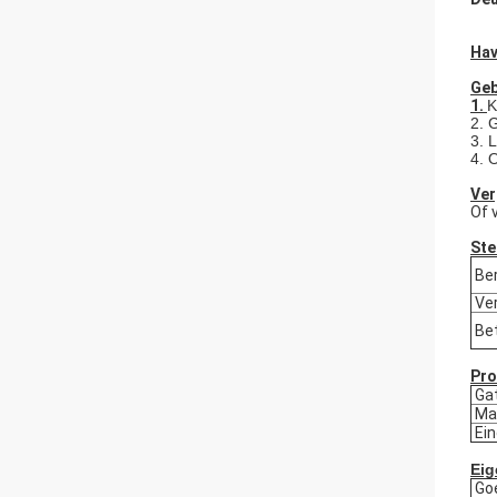
Hav
Geb
1.
K
2. 
3. 
4. 
Ver
Of 
Ste
Ber
Ver
Bet
Pro
Ga
Mat
Ein
Eig
Go