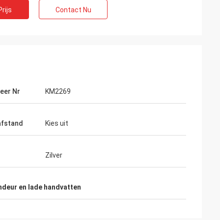
rijs
Contact Nu
eer Nr
KM2269
afstand
Kies uit
Zilver
ndeur en lade handvatten
Wendy
 muy buena van
Wij zijn samengewerkt met elkaar meer