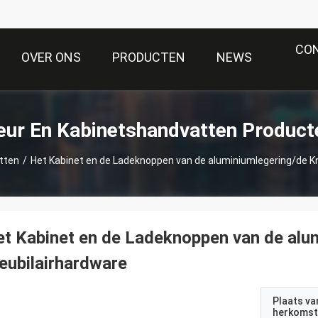
CO
OVER ONS
PRODUCTEN
NEWS
eur En Kabinetshandvatten Product
tten
/
Het Kabinet en de Ladeknoppen van de aluminiumlegering/de K
t Kabinet en de Ladeknoppen van de alu
ubilairhardware
Plaats va
herkomst