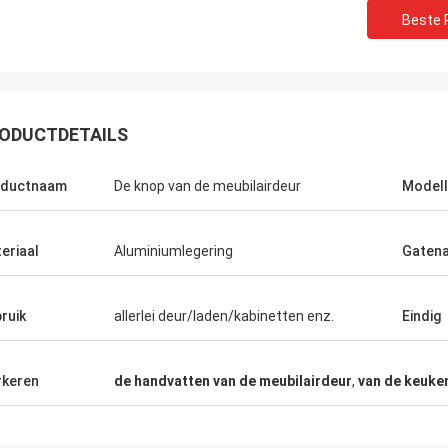
Beste P
ODUCTDETAILS
oductnaam
De knop van de meubilairdeur
Modell
eriaal
Aluminiumlegering
Gaten
ruik
allerlei deur/laden/kabinetten enz.
Eindig
keren
de handvatten van de meubilairdeur
,
van de keuke
Fernando
Ana
donuestro van Kamaha proveedor
Empresa van una tienen