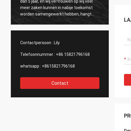
dan 5 jaar, en wij vertrouwen op wij veel
por va
meer zaken kunnen in nabije toekomst
hastaa
worden samengewerkt hebben, hangt
bedrieg
LA
allen van de grote en efficiënte dienst van
mercan
Kama en de hoogte af - kwaliteit van de
incenti
producten.
comuni
españo
Contactpersoon :
Lily
Telefoonnummer :
+86 15821796168
whatsapp :
+8615821796168
Contact
PR
Deu