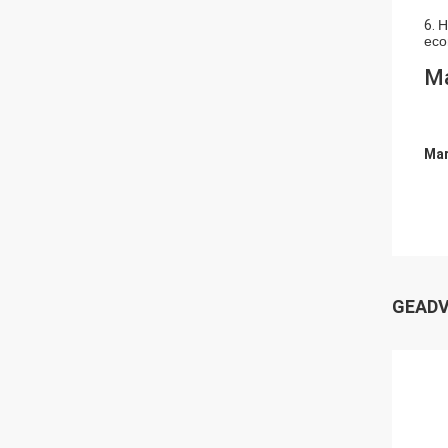
6.
H
eco
Ma
Mar
GEADV