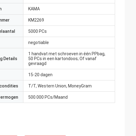
m
KAMA
mmer
KM2269
elaantal
5000 PCs
negotiable
1 handvat met schroeven in één PPbag,
g Details
50 PCs in een kartondoos; Of vanaf
gevraagd
15-20 dagen
condities
T/T, Western Union, MoneyGram
 vermogen
500.000 PCs/Maand