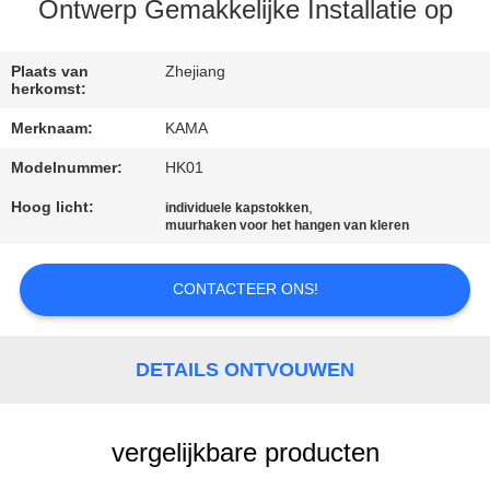
CONTACTEER
Ontwerp Gemakkelijke Installatie op
ONS
Plaats van
Zhejiang
herkomst:
VERZOEK
Merknaam:
KAMA
OM
Modelnummer:
HK01
EEN
Hoog licht:
,
individuele kapstokken
CITAAT
muurhaken voor het hangen van kleren
SITEMAP
CONTACTEER ONS!
PRIVACY
DETAILS ONTVOUWEN
POLICY
vergelijkbare producten