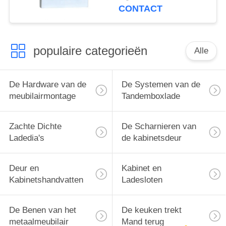
van Muurhaken
CONTACT
populaire categorieën
Alle
De Hardware van de
De Systemen van de
meubilairmontage
Tandemboxlade
Zachte Dichte
De Scharnieren van
Ladedia's
de kabinetsdeur
Deur en
Kabinet en
Kabinetshandvatten
Ladesloten
De Benen van het
De keuken trekt
metaalmeubilair
Mand terug