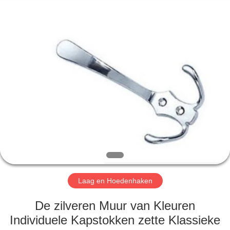
INTERNATIONAL
INDUSTRY
LIMITED.
All
Rights
Reserved.
Developed
by
HUIS
ECER
PRODUCTEN
ONGEVEER
ONS
FABRIEKSREIS
Laag en Hoedenhaken
KWALITEITSCONTROLE
De zilveren Muur van Kleuren
Individuele Kapstokken zette Klassieke