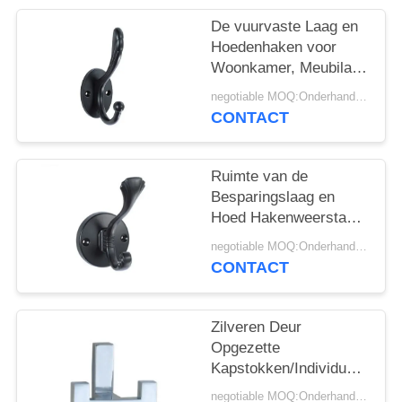
De vuurvaste Laag en
Hoedenhaken voor
Woonkamer, Meubilair
handhaven Vrij
negotiable MOQ:Onderhandeling
CONTACT
Ruimte van de
Besparingslaag en
Hoed Hakenweerstand
tegen Effectvochtigheid
negotiable MOQ:Onderhandeling
Antiroest
CONTACT
Zilveren Deur
Opgezette
Kapstokken/Individuele
de Slijtageweerstand
negotiable MOQ:Onderhandeling