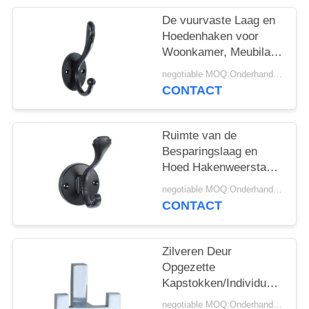
De vuurvaste Laag en
Hoedenhaken voor
Woonkamer, Meubilair
handhaven Vrij
negotiable MOQ:Onderhandeling
CONTACT
Ruimte van de
Besparingslaag en
Hoed Hakenweerstand
tegen Effectvochtigheid
negotiable MOQ:Onderhandeling
Antiroest
CONTACT
Zilveren Deur
Opgezette
Kapstokken/Individuele
de Slijtageweerstand
negotiable MOQ:Onderhandeling