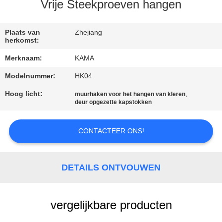
CONTACTEER
Vrije Steekproeven hangen
ONS
Plaats van
Zhejiang
herkomst:
VERZOEK
Merknaam:
KAMA
OM
Modelnummer:
HK04
EEN
Hoog licht:
,
muurhaken voor het hangen van kleren
CITAAT
deur opgezette kapstokken
SITEMAP
CONTACTEER ONS!
PRIVACY
DETAILS ONTVOUWEN
POLICY
vergelijkbare producten