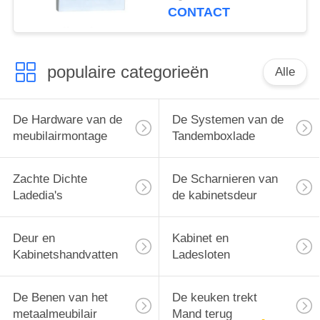
van Muurhaken
CONTACT
populaire categorieën
Alle
De Hardware van de
De Systemen van de
meubilairmontage
Tandemboxlade
Zachte Dichte
De Scharnieren van
Ladedia's
de kabinetsdeur
Deur en
Kabinet en
Kabinetshandvatten
Ladesloten
De Benen van het
De keuken trekt
metaalmeubilair
Mand terug