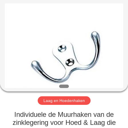
LIMITED.
All
Rights
Reserved.
Developed
by
ECER
HUIS
PRODUCTEN
ONGEVEER
ONS
FABRIEKSREIS
Laag en Hoedenhaken
KWALITEITSCONTROLE
Individuele de Muurhaken van de
zinklegering voor Hoed & Laag die