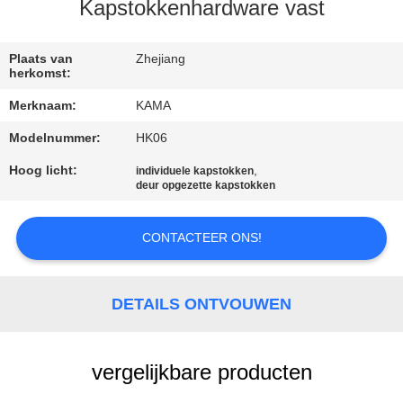
CONTACTEER
Kapstokkenhardware vast
ONS
Plaats van
Zhejiang
herkomst:
VERZOEK
Merknaam:
KAMA
OM
Modelnummer:
HK06
EEN
Hoog licht:
,
individuele kapstokken
CITAAT
deur opgezette kapstokken
SITEMAP
CONTACTEER ONS!
PRIVACY
DETAILS ONTVOUWEN
POLICY
vergelijkbare producten