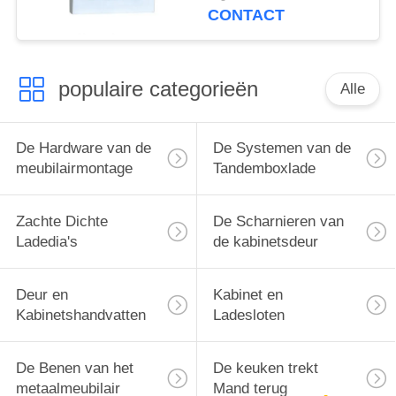
van Muurhaken
CONTACT
populaire categorieën
Alle
De Hardware van de
De Systemen van de
meubilairmontage
Tandemboxlade
Zachte Dichte
De Scharnieren van
Ladedia's
de kabinetsdeur
Deur en
Kabinet en
Kabinetshandvatten
Ladesloten
De Benen van het
De keuken trekt
metaalmeubilair
Mand terug