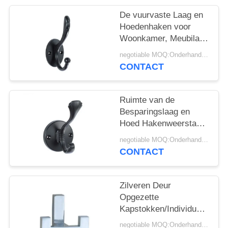
De vuurvaste Laag en
Hoedenhaken voor
Woonkamer, Meubilair
handhaven Vrij
negotiable MOQ:Onderhandeling
CONTACT
Ruimte van de
Besparingslaag en
Hoed Hakenweerstand
tegen Effectvochtigheid
negotiable MOQ:Onderhandeling
Antiroest
CONTACT
Zilveren Deur
Opgezette
Kapstokken/Individuele
de Slijtageweerstand
negotiable MOQ:Onderhandeling