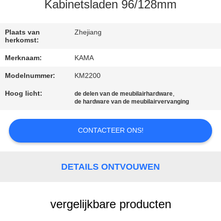
CONTACTEER
Kabinetsladen 96/128mm
ONS
Plaats van
Zhejiang
herkomst:
VERZOEK
Merknaam:
KAMA
OM
Modelnummer:
KM2200
EEN
Hoog licht:
,
de delen van de meubilairhardware
CITAAT
de hardware van de meubilairvervanging
SITEMAP
CONTACTEER ONS!
PRIVACY
DETAILS ONTVOUWEN
POLICY
vergelijkbare producten