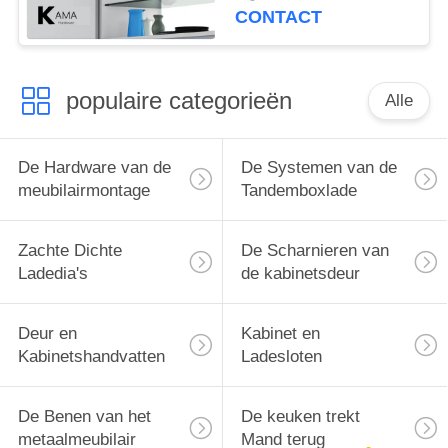
werk berekende 6
CONTACT
Richtingen de
Aanpassings Zachte
Stil
populaire categorieën
Alle
De Hardware van de
De Systemen van de
meubilairmontage
Tandemboxlade
Zachte Dichte
De Scharnieren van
Ladedia's
de kabinetsdeur
Deur en
Kabinet en
Kabinetshandvatten
Ladesloten
De Benen van het
De keuken trekt
metaalmeubilair
Mand terug