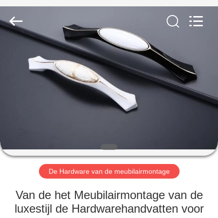
INTERNATIONAL
INDUSTRY
LIMITED.
All
Rights
Reserved.
Developed
by
HUIS
ECER
PRODUCTEN
ONGEVEER
ONS
FABRIEKSREIS
De Hardware van de meubilairmontage
KWALITEITSCONTROLE
Van de het Meubilairmontage van de
luxestijl de Hardwarehandvatten voor