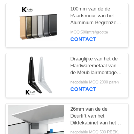
100mm van de de
Raadsmuur van het
Aluminium Begrenzend
Profiel Vrij de
MOQ:500mtrs/grootte
Beschermerformaldehyde
CONTACT
Draaglijke van het de
Hardwaremetaal van
de Meubilairmontage
Driehoek 3 „X 4“ -- 16
negotiable MOQ:2000 paren
„X 18“
CONTACT
26mm van de de
Deurlift van het
Diktekabinet van het
Systeem Op zwaar
negotiable MOQ:500 REEKSEN/SPECIFICATIE