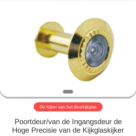
INTERNATIONAL
INDUSTRY
LIMITED.
All
Rights
Reserved.
Developed
by
HUIS
ECER
PRODUCTEN
ONGEVEER
ONS
FABRIEKSREIS
De Kijker van het deurkijkglas
KWALITEITSCONTROLE
Poortdeur/van de Ingangsdeur de
Hoge Precisie van de Kijkglaskijker