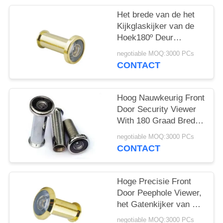
Het brede van de het
Kijkglaskijker van de
Hoek180º Deur
Gemakkelijke Materiaal
negotiable MOQ:3000 PCs
van de het Zinklegering
CONTACT
installeert
Hoog Nauwkeurig Front
Door Security Viewer
With 180 Graad Brede
Hoek
negotiable MOQ:3000 PCs
CONTACT
Hoge Precisie Front
Door Peephole Viewer,
het Gatenkijker van het
Deuroog
negotiable MOQ:3000 PCs