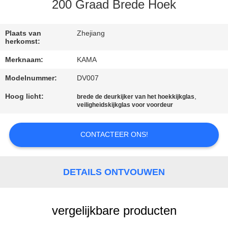
CONTACTEER
200 Graad Brede Hoek
ONS
Plaats van
Zhejiang
herkomst:
VERZOEK
Merknaam:
KAMA
OM
Modelnummer:
DV007
EEN
Hoog licht:
,
brede de deurkijker van het hoekkijkglas
CITAAT
veiligheidskijkglas voor voordeur
SITEMAP
CONTACTEER ONS!
PRIVACY
DETAILS ONTVOUWEN
POLICY
vergelijkbare producten