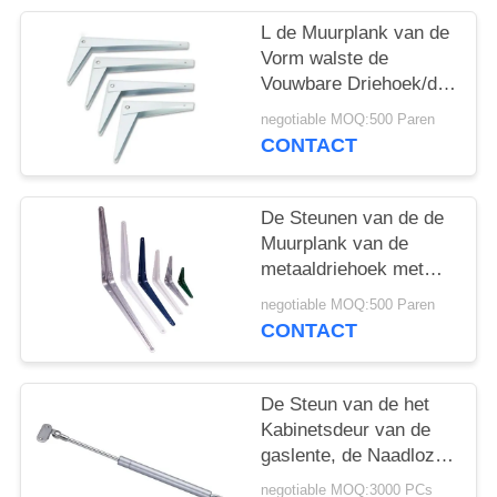
L de Muurplank van de
Vorm walste de
Vouwbare Driehoek/de
Muursteun 8-14 van de
negotiable MOQ:500 Paren
Staaldriehoek“ koud
CONTACT
De Steunen van de de
Muurplank van de
metaaldriehoek met
Verschillende Kleuren 3
negotiable MOQ:500 Paren
" X4“ de Grootte - van
CONTACT
16 " X18“
De Steun van de het
Kabinetsdeur van de
gaslente, de Naadloze
Steun van de de
negotiable MOQ:3000 PCs