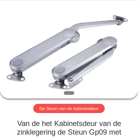
INTERNATIONAL
INDUSTRY
LIMITED.
All
Rights
Reserved.
Developed
by
HUIS
ECER
PRODUCTEN
ONGEVEER
ONS
FABRIEKSREIS
De Steun van de kabinetsdeur
KWALITEITSCONTROLE
Van de het Kabinetsdeur van de
zinklegering de Steun Gp09 met