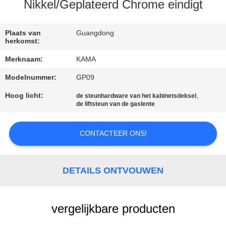
CONTACTEER
Nikkel/Geplateerd Chrome eindigt
ONS
Plaats van
Guangdong
herkomst:
VERZOEK
Merknaam:
KAMA
OM
Modelnummer:
GP09
EEN
Hoog licht:
,
de steunhardware van het kabinetsdeksel
CITAAT
de liftsteun van de gaslente
SITEMAP
CONTACTEER ONS!
PRIVACY
DETAILS ONTVOUWEN
POLICY
vergelijkbare producten