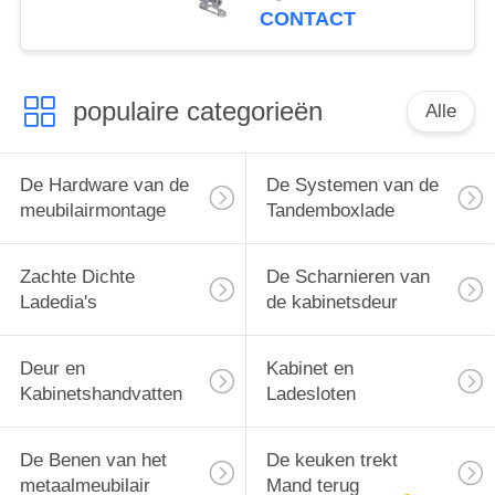
Deurlift van het
CONTACT
Staalkabinet
populaire categorieën
Alle
De Hardware van de
De Systemen van de
meubilairmontage
Tandemboxlade
Zachte Dichte
De Scharnieren van
Ladedia's
de kabinetsdeur
Deur en
Kabinet en
Kabinetshandvatten
Ladesloten
De Benen van het
De keuken trekt
metaalmeubilair
Mand terug