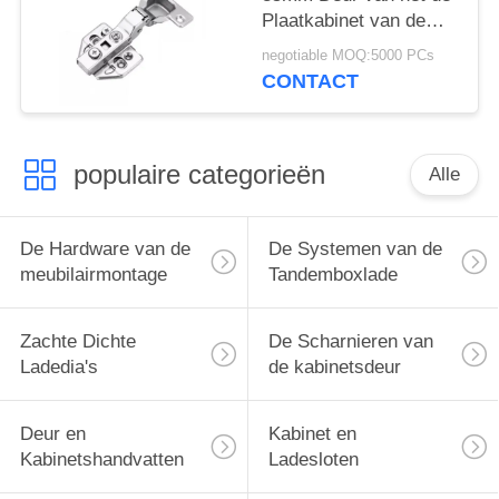
Plaatkabinet van de
Kopvlinder voorziet 3D
negotiable MOQ:5000 PCs
Klem op Hydraulische
CONTACT
Scharnier van een
scharnier
populaire categorieën
Alle
De Hardware van de
De Systemen van de
meubilairmontage
Tandemboxlade
Zachte Dichte
De Scharnieren van
Ladedia's
de kabinetsdeur
Deur en
Kabinet en
Kabinetshandvatten
Ladesloten