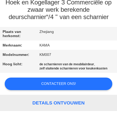
CONTACTEER
Hoek en Kogellager 3 Commerciële op
ONS
zwaar werk berekende
deurscharnier“/4 " van een scharnier
VERZOEK
Plaats van
Zhejiang
OM
herkomst:
EEN
Merknaam:
KAMA
CITAAT
Modelnummer:
KM007
Hoog licht:
,
de scharnieren van de meubilairdeur
SITEMAP
zelf sluitende scharnieren voor keukenkasten
PRIVACY
CONTACTEER ONS!
POLICY
DETAILS ONTVOUWEN