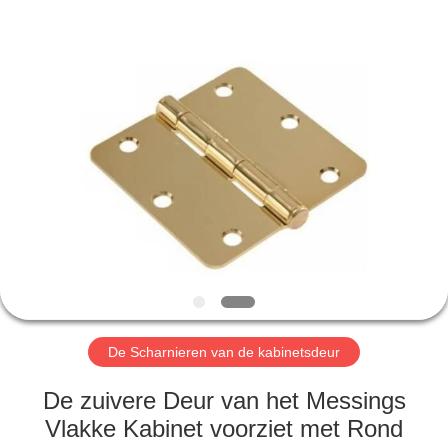
INTERNATIONAL
INDUSTRY
LIMITED.
All
Rights
Reserved.
Developed
by
HUIS
ECER
PRODUCTEN
ONGEVEER
ONS
FABRIEKSREIS
De Scharnieren van de kabinetsdeur
KWALITEITSCONTROLE
De zuivere Deur van het Messings
Vlakke Kabinet voorziet met Rond