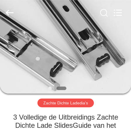
INTERNATIONAL
INDUSTRY
LIMITED.
All
Rights
Reserved.
Developed
by
HUIS
ECER
PRODUCTEN
ONGEVEER
ONS
FABRIEKSREIS
Zachte Dichte Ladedia's
KWALITEITSCONTROLE
3 Volledige de Uitbreidings Zachte
Dichte Lade SlidesGuide van het