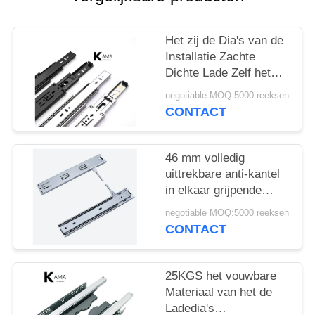
Het zij de Dia's van de
Installatie Zachte
Dichte Lade Zelf het
Sluiten 25000 Keer
negotiable MOQ:5000 reeksen
Cirkelen
CONTACT
46 mm volledig
uittrekbare anti-kantel
in elkaar grijpende
kogellager ladegeleider
negotiable MOQ:5000 reeksen
CONTACT
25KGS het vouwbare
Materiaal van het de
Ladedia's