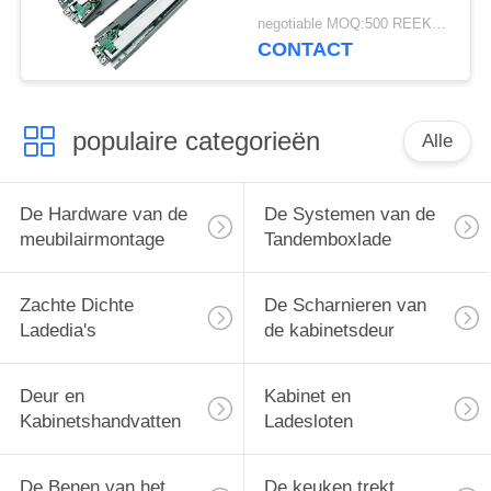
Gegalvaniseerde Staal
negotiable MOQ:500 REEKSEN/GROOTTE/KLEUR
van KAMA Zachte
CONTACT
Dichte
populaire categorieën
Alle
De Hardware van de
De Systemen van de
meubilairmontage
Tandemboxlade
Zachte Dichte
De Scharnieren van
Ladedia's
de kabinetsdeur
Deur en
Kabinet en
Kabinetshandvatten
Ladesloten
De Benen van het
De keuken trekt