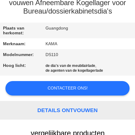
CONTACTEER
vouwen Afneembare Kogellager voor
ONS
Bureau/dossierkabinetsdia's
VERZOEK
Plaats van
Guangdong
herkomst:
OM
Merknaam:
KAMA
EEN
Modelnummer:
DS110
CITAAT
Hoog licht:
,
de dia's van de meubilairlade
de agenten van de kogellagerlade
SITEMAP
CONTACTEER ONS!
PRIVACY
POLICY
DETAILS ONTVOUWEN
vergelijkbare producten