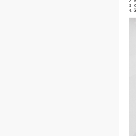
2. 
3. 
4.
G