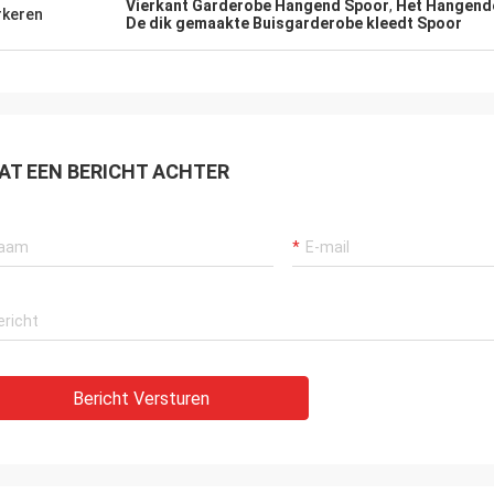
rios años, van hemostenido van
Consideramos que S, co
Vierkant Garderobe Hangend Spoor
,
Het Hangend
keren
De dik gemaakte Buisgarderobe kleedt Spoor
hora muy buenaexperiencia
varios años van hemose
en ellos, servicio muy profesional y
buen envios Engelse tie
cías DE buena calidad. Van
buena calidad y. Contin
vos Gr van de V.N. gran
bedriegt Engelse Gr futu
carnos directamente Engelse
cooperación.
l poder
AT EEN BERICHT ACHTER
Bericht Versturen