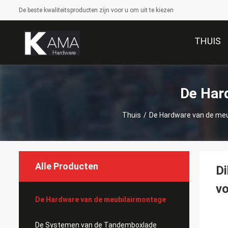
De beste kwaliteitsproducten zijn voor u om uit te kiezen
THUIS
De Har
Thuis
/
De Hardware van de me
Alle Producten
Di
vo
De Hardware van de meubilairmontage
De Systemen van de Tandemboxlade