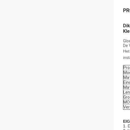
PR
Di
Kle
Glo
De 
Het
inst
Pr
Mod
Mat
Ein
Mat
Len
Gro
MO
Ver
EI
1. 