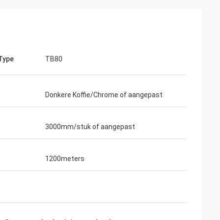
Type
TB80
Donkere Koffie/Chrome of aangepast
3000mm/stuk of aangepast
1200meters
Wendy
 muy buena van
Wij zijn samengewerkt met elkaar meer