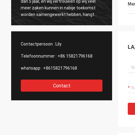
dan 5 jaar, en wij vertrouwen op wij veel
por va
Mar
meer zaken kunnen in nabije toekomst
hastaa
worden samengewerkt hebben, hangt
bedrieg
allen van de grote en efficiënte dienst van
mercan
Kama en de hoogte af - kwaliteit van de
incenti
producten.
comuni
españo
Contactpersoon :
Lily
LA
Telefoonnummer :
+86 15821796168
whatsapp :
+8615821796168
Contact