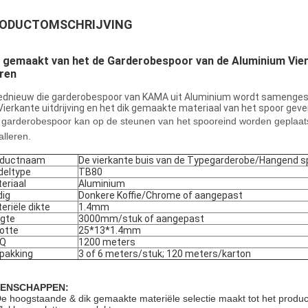
ODUCTOMSCHRIJVING
k gemaakt van het de Garderobespoor van de Aluminium Vie
ren
ednieuw die garderobespoor van KAMA uit Aluminium wordt samenges
Vierkante uitdrijving en het dik gemaakte materiaal van het spoor gev
 garderobespoor kan op de steunen van het spooreind worden geplaatst
alleren.
oductnaam
De vierkante buis van de Typegarderobe/Hangend s
eltype
TB80
eriaal
Aluminium
dig
Donkere Koffie/Chrome of aangepast
eriële dikte
1.4mm
gte
3000mm/stuk of aangepast
otte
25*13*1.4mm
Q
1200 meters
pakking
3 of 6 meters/stuk; 120 meters/karton
GENSCHAPPEN:
De hoogstaande & dik gemaakte materiële selectie maakt tot het produc