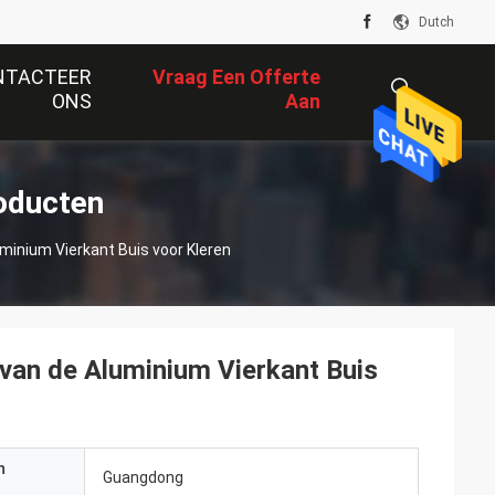
Dutch
NTACTEER
Vraag Een Offerte
ONS
Aan
描
oducten
inium Vierkant Buis voor Kleren
述
an de Aluminium Vierkant Buis
n
Guangdong