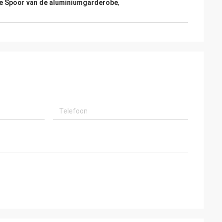
operando por
dan 5 jaar, en wij vertrouwen op wij veel
e Spoor van de aluminiumgarderobe
,
stado ya, muy
meer zaken kunnen in nabije toekomst
mpo van servicioy
worden samengewerkt hebben, hangt
uar Queremos
allen van de grote en efficiënte dienst van
ro van La
Kama en de hoogte af - kwaliteit van de
producten.