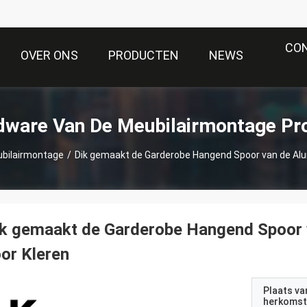
CO
OVER ONS
PRODUCTEN
NEWS
dware Van De Meubilairmontage Pr
ubilairmontage
/
Dik gemaakt de Garderobe Hangend Spoor van de Alum
k gemaakt de Garderobe Hangend Spoor v
or Kleren
Plaats va
herkomst