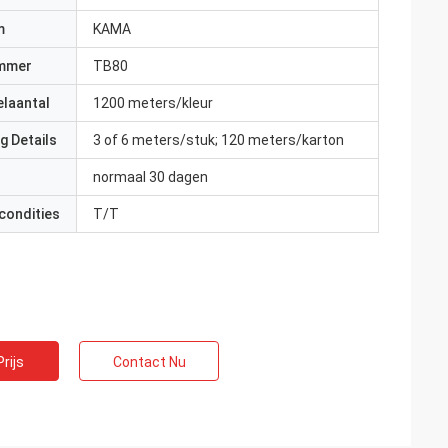
m
KAMA
mmer
TB80
elaantal
1200 meters/kleur
g Details
3 of 6 meters/stuk; 120 meters/karton
normaal 30 dagen
condities
T/T
rijs
Contact Nu