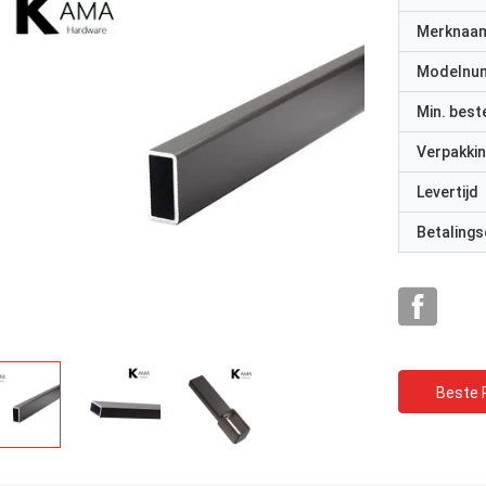
Merknaa
Modelnu
Min. best
Verpakkin
Levertijd
Betalings
Beste P