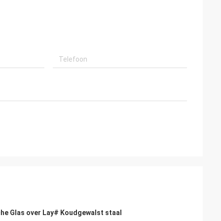
operando por
dan 5 jaar, en wij vertrouwen op wij veel
stado ya, muy
meer zaken kunnen in nabije toekomst
mpo van servicioy
worden samengewerkt hebben, hangt
uar Queremos
allen van de grote en efficiënte dienst van
ro van La
Kama en de hoogte af - kwaliteit van de
producten.
che Glas over Lay# Koudgewalst staal