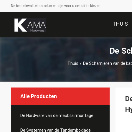
De beste kwaliteitsproducten zijn voor u om uit te kiezen
THUIS
De Sc
Thuis
/
De Scharnieren van de ka
Alle Producten
De
Hy
De Hardware van de meubilairmontage
De Systemen van de Tandemboxlade