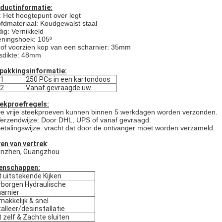
ductinformatie:
jl: Het hoogtepunt over legt
fdmateriaal: Koudgewalst staal
dig: Vernikkeld
ningshoek: 105º
.of voorzien kop van een scharnier: 35mm
sdikte: 48mm
pakkingsinformatie:
.1
250 PCs in een kartondoos
.2
Vanaf gevraagde uw.
ekproefregels:
e vrije steekproeven kunnen binnen 5 werkdagen worden verzonden.
Verzendwijze: Door DHL, UPS of vanaf gevraagd.
Betalingswijze: vracht dat door de ontvanger moet worden verzameld.
en van vertrek
:
nzhen, Guangzhou
enschappen:
 uitstekende Kijken
borgen Hydraulische
arnier
akkelijk & snel
talleer/desinstallatie
 zelf & Zachte sluiten