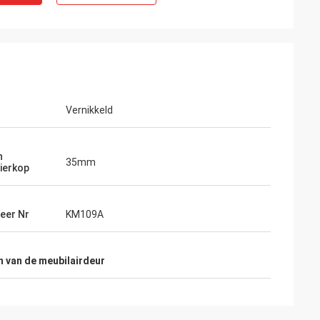
Vernikkeld
n
35mm
ierkop
eer Nr
KM109A
n van de meubilairdeur
Wendy
 muy buena van
Wij zijn samengewerkt met elkaar meer