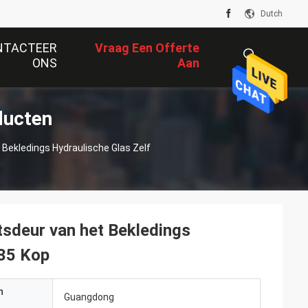
Dutch
NTACTEER
Vraag Een Offerte
ONS
Aan
ducten
描
 Bekledings Hydraulische Glas Zelf
述
tsdeur van het Bekledings
 35 Kop
n
Guangdong