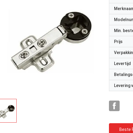
Merknaa
Modelnu
Min. best
Prijs
Verpakkin
Levertijd
Betalings
Levering
Beste P