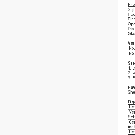
Pro
Sti
Hoo
Ein
Ope
Dia
Gla
Ver
No
No
Ste
1.
D
2. 
3. 
Hav
She
Eig
Het
Ver
Sch
Gem
ins
Het