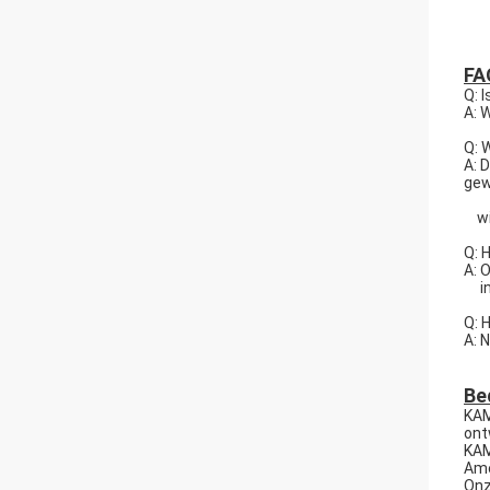
FA
Q: 
A: 
Q: 
A: 
gew
wij
Q: 
A: 
in 
Q: 
A: 
Bed
KAM
ont
KAM
Ame
Onz