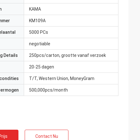
m
KAMA
mmer
KM109A
elaantal
5000 PCs
negotiable
g Details
250pcs/carton, grootte vanaf verzoek
20-25 dagen
condities
T/T, Western Union, MoneyGram
 vermogen
500,000pcs/month
rijs
Contact Nu