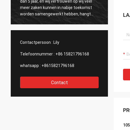
dan 5 jaar, en wij vertrouwen op wij veel
por va
meer zaken kunnen in nabije toekomst
hastaa
worden samengewerkt hebben, hangt
bedrieg
LA
allen van de grote en efficiënte dienst van
mercan
Kama en de hoogte af - kwaliteit van de
incenti
producten.
comuni
españo
Contactpersoon :
Lily
Telefoonnummer :
+86 15821796168
whatsapp :
+8615821796168
Contact
PR
105