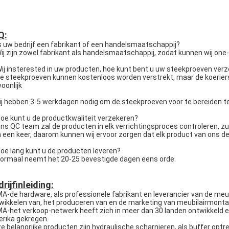
Q:
Is uw bedrijf een fabrikant of een handelsmaatschappij?
Wij zijn zowel fabrikant als handelsmaatschappij, zodat kunnen wij one
Wij insterested in uw producten, hoe kunt bent u uw steekproeven ver
De steekproeven kunnen kostenloos worden verstrekt, maar de koerier
oonlijk
 hebben 3-5 werkdagen nodig om de steekproeven voor te bereiden te
Hoe kunt u de productkwaliteit verzekeren?
Ons QC team zal de producten in elk verrichtingsproces controleren, z
een keer, daarom kunnen wij ervoor zorgen dat elk product van ons de b
Hoe lang kunt u de producten leveren?
Normaal neemt het 20-25 bevestigde dagen eens orde.
rijfinleiding:
A-de hardware, als professionele fabrikant en leverancier van de meubi
wikkelen van, het produceren van en de marketing van meubilairmonta
A-het verkoop-netwerk heeft zich in meer dan 30 landen ontwikkeld en
rika gekregen.
e belangrijke producten zijn hydraulische scharnieren, als buffer optr