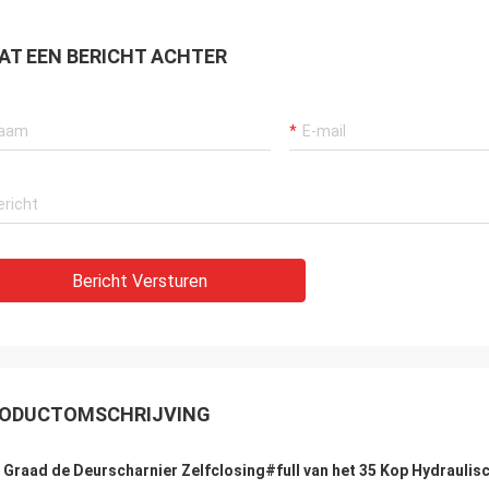
rios años, van hemostenido van
Consideramos que S, co
hora muy buenaexperiencia
varios años van hemose
en ellos, servicio muy profesional y
buen envios Engelse tie
AT EEN BERICHT ACHTER
cías DE buena calidad. Van
buena calidad y. Contin
vos Gr van de V.N. gran
bedriegt Engelse Gr futu
carnos directamente Engelse
cooperación.
l poder
Bericht Versturen
ODUCTOMSCHRIJVING
 Graad de Deurscharnier Zelfclosing#full van het 35 Kop Hydraulis