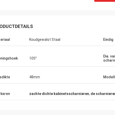
ODUCTDETAILS
eriaal
Koudgewalst Staal
Eindig
Dia. va
ningshoek
105°
scharn
sdikte
48mm
Modell
keren
zachte dichte kabinetsscharnieren
,
de scharniere
Fernando
Ana
donuestro van Kamaha proveedor
Empresa van una tienen