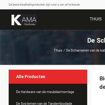
De beste kwaliteitsproducten zijn voor u om uit te kiezen
THUIS
De Sc
Thuis
/
De Scharnieren van de ka
Alle Producten
Bi
de
De Hardware van de meubilairmontage
De Systemen van de Tandemboxlade