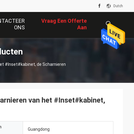
Dutch
NTACTEER
Vraag Een Offerte
ONS
Aan
ducten
描
het #Inset#kabinet, de Scharnieren
述
arnieren van het #Inset#kabinet,
n
Guangdong