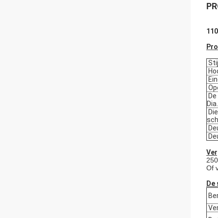
PR
110
Pro
Stij
Hoo
Ein
Op
De 
Dia
Die
sch
Deu
Deu
Ver
250
Of 
De 
Ber
Ver