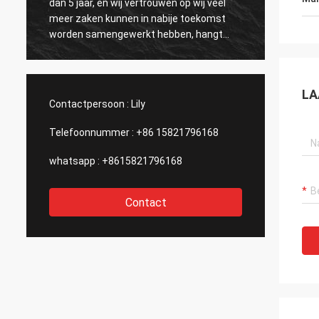
dan 5 jaar, en wij vertrouwen op wij veel
por va
meer zaken kunnen in nabije toekomst
hastaa
worden samengewerkt hebben, hangt
bedrieg
allen van de grote en efficiënte dienst van
mercan
Kama en de hoogte af - kwaliteit van de
incenti
producten.
comuni
LA
españo
Contactpersoon :
Lily
Telefoonnummer :
+86 15821796168
whatsapp :
+8615821796168
Contact