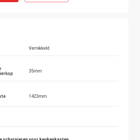
Vernikkeld
n
35mm
ierkop
kte
1423mm
Wendy
 muy buena van
Wij zijn samengewerkt met elkaar meer
de scharnieren voor keukenkasten