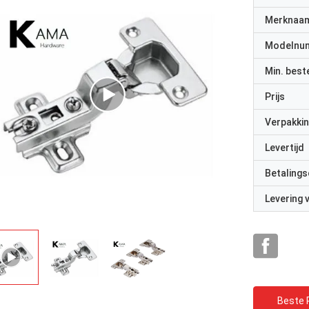
Merknaa
Modelnu
Min. best
Prijs
Verpakkin
Levertijd
Betalings
Levering
Beste P