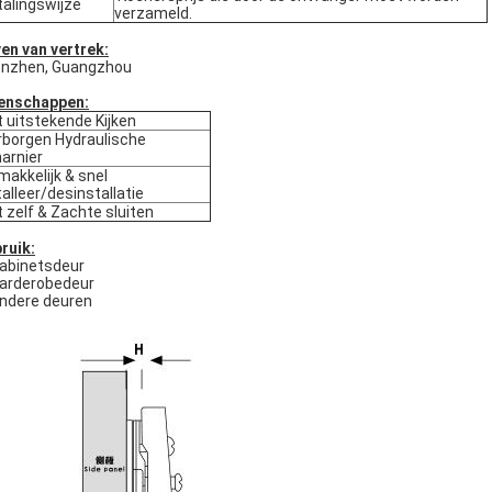
alingswijze
verzameld.
en van vertrek:
nzhen, Guangzhou
enschappen:
 uitstekende Kijken
borgen Hydraulische
arnier
akkelijk & snel
talleer/desinstallatie
 zelf & Zachte sluiten
ruik:
abinetsdeur
Garderobedeur
Andere deuren