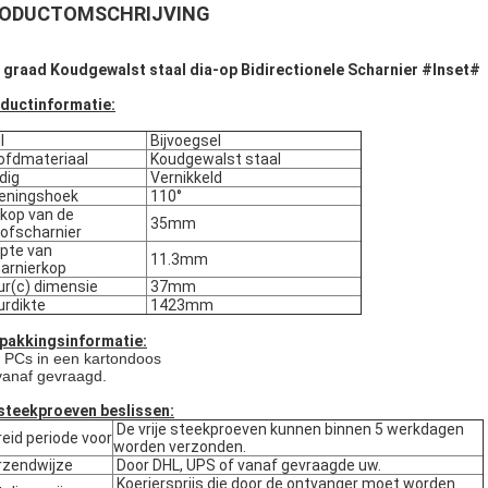
ODUCTOMSCHRIJVING
 graad Koudgewalst staal dia-op Bidirectionele Scharnier #Inset#
ductinformatie:
l
Bijvoegsel
fdmateriaal
Koudgewalst staal
dig
Vernikkeld
eningshoek
110°
kop van de
35mm
.ofscharnier
pte van
11.3mm
arnierkop
r(c) dimensie
37mm
rdikte
1423mm
pakkingsinformatie:
 PCs in een kartondoos
vanaf gevraagd.
steekproeven beslissen:
De vrije steekproeven kunnen binnen 5 werkdagen
eid periode voor
worden verzonden.
zendwijze
Door DHL, UPS of vanaf gevraagde uw.
Koeriersprijs die door de ontvanger moet worden