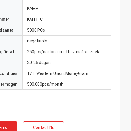
m
KAMA
mmer
KM111C
elaantal
5000 PCs
negotiable
g Details
250pcs/carton, grootte vanaf verzoek
20-25 dagen
condities
T/T, Western Union, MoneyGram
 vermogen
500,000pcs/month
rijs
Contact Nu