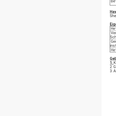
Bet
Hav
She
Eig
Het
Ver
Sch
Gem
ins
Het
Geb
1.
K
2. 
3. 