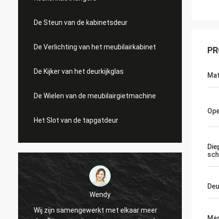
De Steun van de kabinetsdeur
De Verlichting van het meubilairkabinet
PR
De Kijker van het deurkijkglas
Mat
De Wielen van de meubilairgietmachine
Ope
Het Slot van de tapgatdeur
Die
sch
Deu
Wendy
Wij zijn samengewerkt met elkaar meer
Van si
Mar