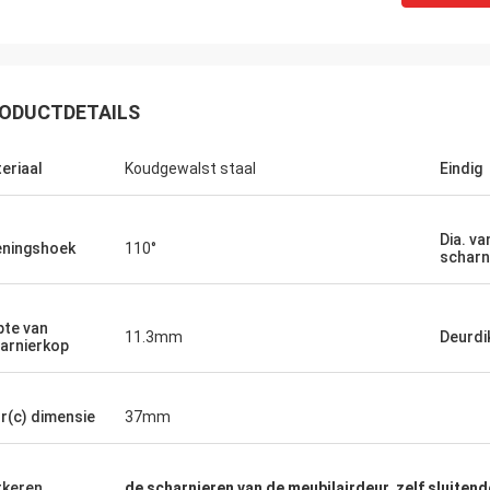
ODUCTDETAILS
eriaal
Koudgewalst staal
Eindig
Dia. va
ningshoek
110°
scharn
pte van
11.3mm
Deurdi
arnierkop
r(c) dimensie
37mm
Fernando
Ana
donuestro van Kamaha proveedor
Empresa van una tienen
keren
de scharnieren van de meubilairdeur
,
zelf sluiten