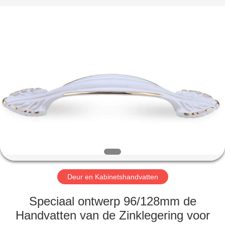
INTERNATIONAL
INDUSTRY
LIMITED.
All
Rights
Reserved.
Developed
by
HUIS
ECER
PRODUCTEN
ONGEVEER
ONS
FABRIEKSREIS
Deur en Kabinetshandvatten
KWALITEITSCONTROLE
Speciaal ontwerp 96/128mm de
Handvatten van de Zinklegering voor