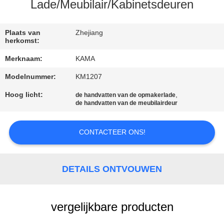
CONTACTEER
Lade/Meubilair/Kabinetsdeuren
ONS
Plaats van
Zhejiang
herkomst:
VERZOEK
Merknaam:
KAMA
OM
Modelnummer:
KM1207
EEN
Hoog licht:
,
de handvatten van de opmakerlade
CITAAT
de handvatten van de meubilairdeur
SITEMAP
CONTACTEER ONS!
PRIVACY
DETAILS ONTVOUWEN
POLICY
vergelijkbare producten