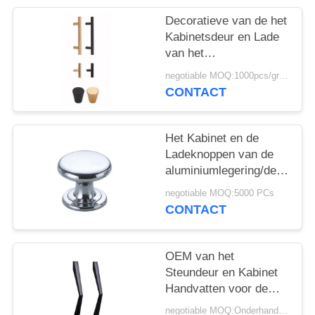
Decoratieve van de het
Kabinetsdeur en Lade
van het
Keukenaluminium
negotiable MOQ:1000pcs/grootte/kleur
Handvatten Nieuwe
CONTACT
Stijl
Het Kabinet en de
Ladeknoppen van de
aluminiumlegering/de
Knoppen van de
negotiable MOQ:5000 PCs
Meubilairhardware
CONTACT
OEM van het
Steundeur en Kabinet
Handvatten voor de
Brandpreventie van het
negotiable MOQ:Onderhandeling