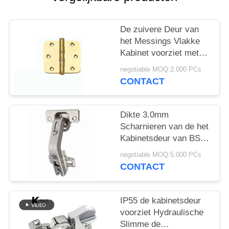
De zuivere Deur van
het Messings Vlakke
Kabinet voorziet met
Rond Hoek en
negotiable MOQ:2.000 PCs
Kogellager 3
CONTACT
Commerciële op zwaar
werk berekende
deurscharnier“/4 " van
Dikte 3.0mm
een scharnier
Scharnieren van de het
Kabinetsdeur van BSN
de Stille SUS304
negotiable MOQ:5.000 PCs
CONTACT
IP55 de kabinetsdeur
voorziet Hydraulische
Slimme de