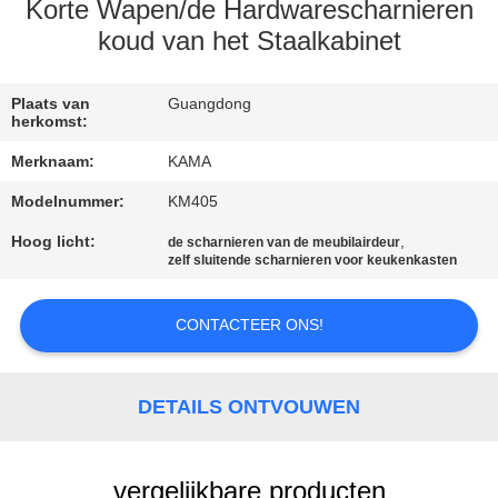
CONTACTEER
Korte Wapen/de Hardwarescharnieren
ONS
koud van het Staalkabinet
VERZOEK
Plaats van
Guangdong
herkomst:
OM
Merknaam:
KAMA
EEN
Modelnummer:
KM405
CITAAT
Hoog licht:
,
de scharnieren van de meubilairdeur
zelf sluitende scharnieren voor keukenkasten
SITEMAP
CONTACTEER ONS!
PRIVACY
POLICY
DETAILS ONTVOUWEN
vergelijkbare producten