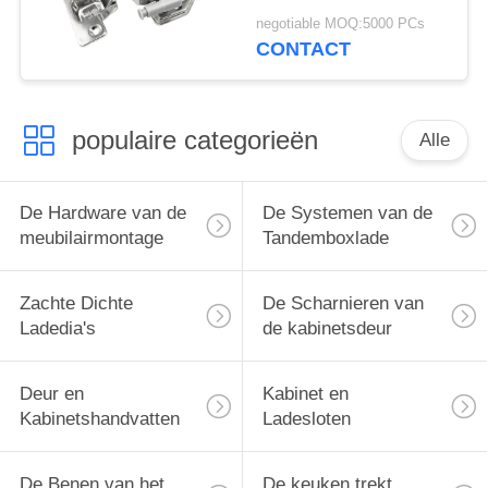
Kastscharnieren van
negotiable MOQ:5000 PCs
een scharnier van de
CONTACT
Aanrakingskeuken
populaire categorieën
Alle
De Hardware van de
De Systemen van de
meubilairmontage
Tandemboxlade
Zachte Dichte
De Scharnieren van
Ladedia's
de kabinetsdeur
Deur en
Kabinet en
Kabinetshandvatten
Ladesloten
De Benen van het
De keuken trekt