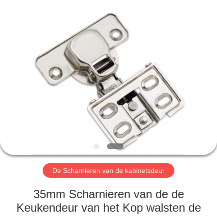
INTERNATIONAL
INDUSTRY
LIMITED.
All
Rights
Reserved.
Developed
by
HUIS
ECER
PRODUCTEN
ONGEVEER
ONS
FABRIEKSREIS
De Scharnieren van de kabinetsdeur
KWALITEITSCONTROLE
35mm Scharnieren van de de
Keukendeur van het Kop walsten de